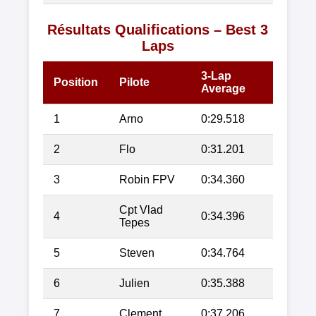
Résultats Qualifications – Best 3
Laps
3-Lap
Position
Pilote
Average
1
Arno
0:29.518
2
Flo
0:31.201
3
Robin FPV
0:34.360
Cpt Vlad
4
0:34.396
Tepes
5
Steven
0:34.764
6
Julien
0:35.388
7
Clement
0:37.206