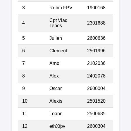
3
Robin FPV
1900168
Cpt Vlad
4
2301688
Tepes
5
Julien
2600636
6
Clement
2501996
7
Arno
2102036
8
Alex
2402078
9
Oscar
2600004
10
Alexis
2501520
11
Loann
2500685
12
ethXfpv
2600304